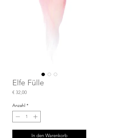
Elfe Fülle
Preis
€ 32,00
Anzahl
*
In den Warenkorb