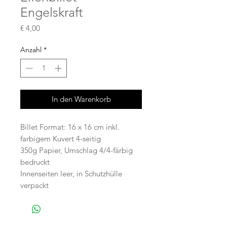
Engelskraft
Preis
€ 4,00
Anzahl
*
In den Warenkorb
Billet Format: 16 x 16 cm inkl.
farbigem Kuvert 4-seitig
350g Papier, Umschlag 4/4-färbig
bedruckt
Innenseiten leer, in Schutzhülle
verpackt