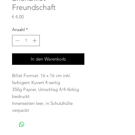
Freundschaft
Preis
€ 4,00
Anzahl
*
In den Warenkorb
Billet Format: 16 x 16 cm inkl.
farbigem Kuvert 4-seitig
350g Papier, Umschlag 4/4-färbig
bedruckt
Innenseiten leer, in Schutzhülle
verpackt