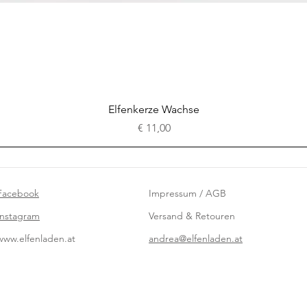
Schnellansicht
Elfenkerze Wachse
Preis
€ 11,00
Facebook
Impressum / AGB
Instagram
Versand & Retouren
www.elfenladen.at
andrea@elfenladen.at