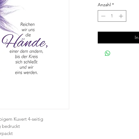
Anzahl
*
I
rbigem Kuvert 4-seitig
g bedruckt
erpackt