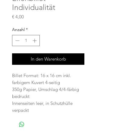
Individualität
Preis
€ 4,00
Anzahl
*
In den Warenkorb
Billet Format: 16 x 16 cm inkl.
farbigem Kuvert 4-seitig
350g Papier, Umschlag 4/4-färbig
bedruckt
Innenseiten leer, in Schutzhülle
verpackt