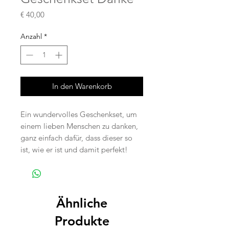
Preis
€ 40,00
Anzahl
*
In den Warenkorb
Ein wundervolles Geschenkset, um
einem lieben Menschen zu danken,
ganz einfach dafür, dass dieser so
ist, wie er ist und damit perfekt!
Ähnliche
Produkte