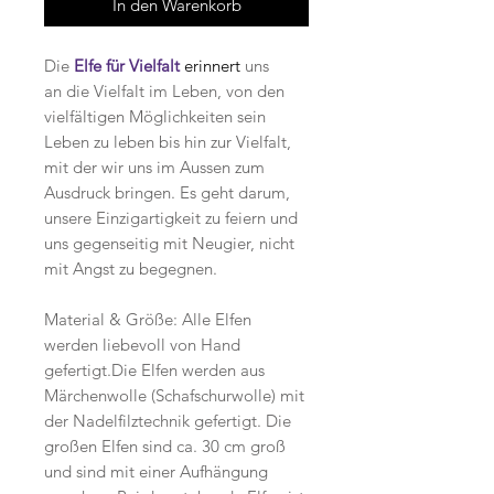
In den Warenkorb
Die
Elfe für Vielfalt
erinnert
uns
an die Vielfalt im Leben, von den
vielfältigen Möglichkeiten sein
Leben zu leben bis hin zur Vielfalt,
mit der wir uns im Aussen zum
Ausdruck bringen. Es geht darum,
unsere Einzigartigkeit zu feiern und
uns gegenseitig mit Neugier, nicht
mit Angst zu begegnen.
Material & Größe: Alle Elfen
werden liebevoll von Hand
gefertigt.Die Elfen werden aus
Märchenwolle (Schafschurwolle) mit
der Nadelfilztechnik gefertigt. Die
großen Elfen sind ca. 30 cm groß
und sind mit einer Aufhängung